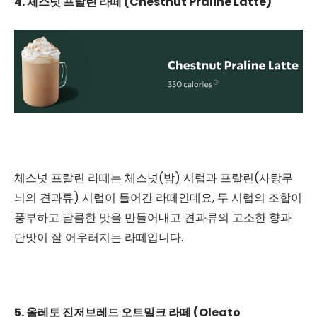
4. 체스넛 프랄린 라떼 (Chestnut Praline Latte)
체스넛 프랄린 라떼는 체스넛(밤) 시럽과 프랄린(사탕무
늬의 견과류) 시럽이 들어간 라떼인데요, 두 시럽의 조합이
풍부하고 달콤한 맛을 만들어내고 견과류의 고소한 향과
단맛이 잘 어우러지는 라떼입니다.
5. 올레토 진저브레드 오트밀크 라떼 (Oleato