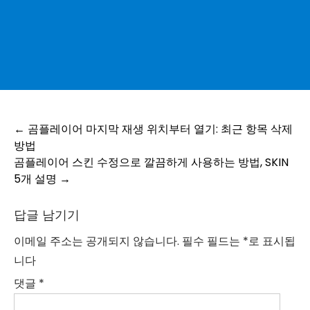
Post
←
곰플레이어 마지막 재생 위치부터 열기: 최근 항목 삭제
방법
navigation
곰플레이어 스킨 수정으로 깔끔하게 사용하는 방법, SKIN
5개 설명
→
답글 남기기
이메일 주소는 공개되지 않습니다.
필수 필드는
*
로 표시됩
니다
댓글
*