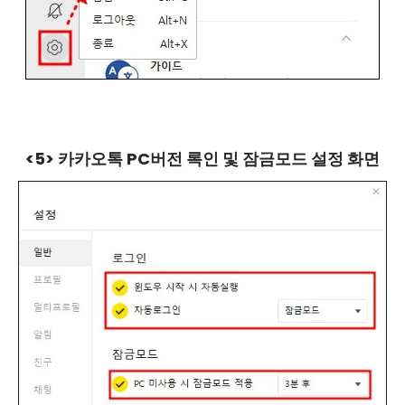
<5> 카카오톡 PC버전 록인 및 잠금모드 설정 화면